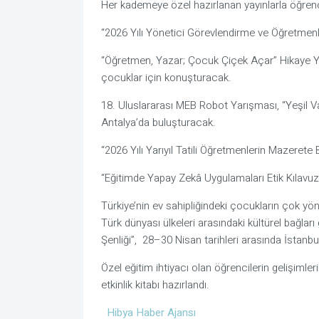
Her kademeye özel hazırlanan yayınlarla öğrenc
“2026 Yılı Yönetici Görevlendirme ve Öğretmenle
“Öğretmen, Yazar; Çocuk Çiçek Açar” Hikaye Yaz
çocuklar için konuşturacak.
18. Uluslararası MEB Robot Yarışması, “Yeşil Va
Antalya’da buluşturacak.
“2026 Yılı Yarıyıl Tatili Öğretmenlerin Mazerete
“Eğitimde Yapay Zekâ Uygulamaları Etik Kılavuzu
Türkiye’nin ev sahipliğindeki çocukların çok yön
Türk dünyası ülkeleri arasındaki kültürel bağla
Şenliği”, 28–30 Nisan tarihleri arasında İstanb
Özel eğitim ihtiyacı olan öğrencilerin gelişimler
etkinlik kitabı hazırlandı.
Hibya Haber Ajansı