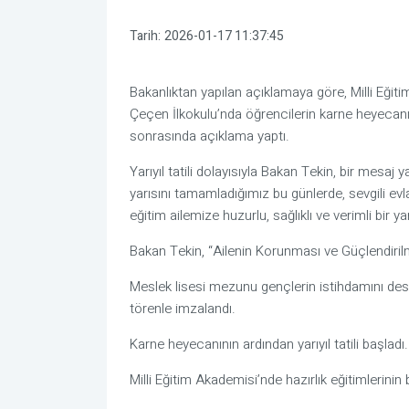
Tarih:
2026-01-17 11:37:45
Bakanlıktan yapılan açıklamaya göre, Milli Eğit
Çeçen İlkokulu’nda öğrencilerin karne heyecanına
sonrasında açıklama yaptı.
Yarıyıl tatili dolayısıyla Bakan Tekin, bir mesaj 
yarısını tamamladığımız bu günlerde, sevgili evl
eğitim ailemize huzurlu, sağlıklı ve verimli bir yarı
Bakan Tekin, “Ailenin Korunması ve Güçlendirilm
Meslek lisesi mezunu gençlerin istihdamını dest
törenle imzalandı.
Karne heyecanının ardından yarıyıl tatili başladı.
Milli Eğitim Akademisi’nde hazırlık eğitimlerinin