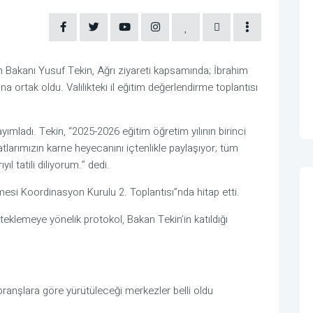
im Bakanı Yusuf Tekin, Ağrı ziyareti kapsamında; İbrahim
 ortak oldu. Valilikteki il eğitim değerlendirme toplantısı
yayımladı. Tekin, “2025-2026 eğitim öğretim yılının birinci
atlarımızın karne heyecanını içtenlikle paylaşıyor; tüm
yıl tatili diliyorum.” dedi.
esi Koordinasyon Kurulu 2. Toplantısı”nda hitap etti.
eklemeye yönelik protokol, Bakan Tekin’in katıldığı
 branşlara göre yürütüleceği merkezler belli oldu