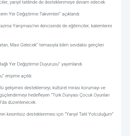
iler, yarıyıl tatilinde de desteklenmeye devam edecek.
rin Yer Değiştirme Takvimleri” açıklandı.
ma Yarışması’nın ikincisinde de eğitimciler, kalemlerini
tan, Mavi Gelecek” temasıyla bilim sevdalısı gençleri
 Bağlı Yer Değiştirme Duyurusu” yayımlandı.
” erişime açıldı.
lü gelişimini desteklemeyi, kültürel mirası korumayı ve
rı güçlendirmeyi hedefleyen “Türk Dünyası Çocuk Oyunları
ul’da düzenlenecek.
inin kesintisiz desteklenmesi için “Yarıyıl Tatil Yolculuğum”