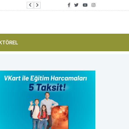
Esen: Terörle mücadelede yasa dışı finansman d
KTÖREL