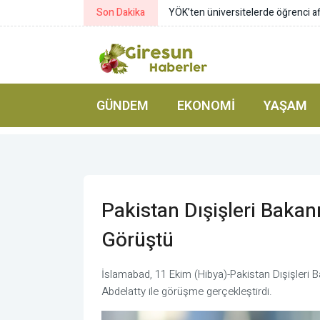
Son Dakika
Yumaklı: Kelaynakların popülasyonu
GÜNDEM
EKONOMI
YAŞAM
Pakistan Dışişleri Bakanı
Görüştü
İslamabad, 11 Ekim (Hibya)-Pakistan Dışişleri 
Abdelatty ile görüşme gerçekleştirdi.