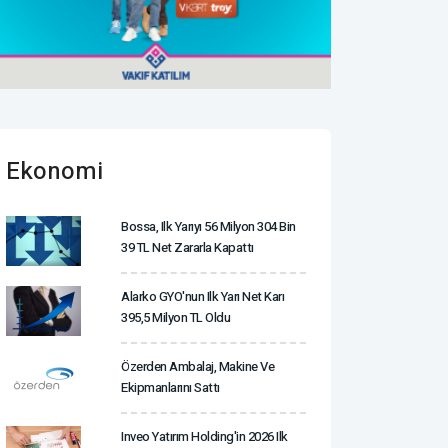
Ekonomi
Bossa, Ilk Yarıyı 56 Milyon 304 Bin
39 TL Net Zararla Kapattı
Alarko GYO'nun Ilk Yarı Net Karı
395,5 Milyon TL Oldu
Özerden Ambalaj, Makine Ve
Ekipmanlarını Sattı
Inveo Yatırım Holding'in 2026 Ilk