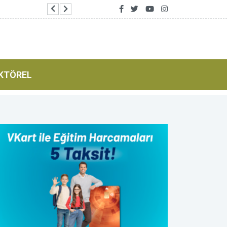
Avcılar’da makine arızası yapan tekne kurtarıldı
KTÖREL