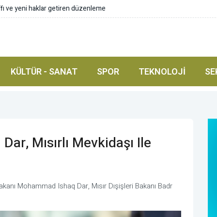
nu güçlü bir şekilde güvence altına alıyoruz
KÜLTÜR - SANAT
SPOR
TEKNOLOJI
SE
 Dar, Mısırlı Mevkidaşı Ile
Bakanı Mohammad Ishaq Dar, Mısır Dışişleri Bakanı Badr