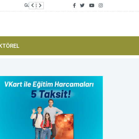
Yumaklı: 81 ilde aile kampları düzenlendi
KTÖREL