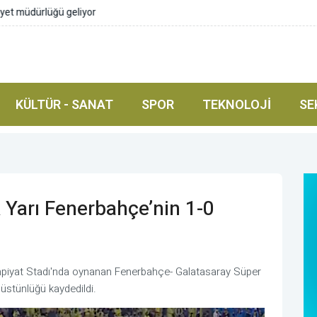
abanlarını da hedef alacağız
KÜLTÜR - SANAT
SPOR
TEKNOLOJI
SE
k Yarı Fenerbahçe’nin 1-0
limpiyat Stadı'nda oynanan Fenerbahçe- Galatasaray Süper
 üstünlüğü kaydedildi.