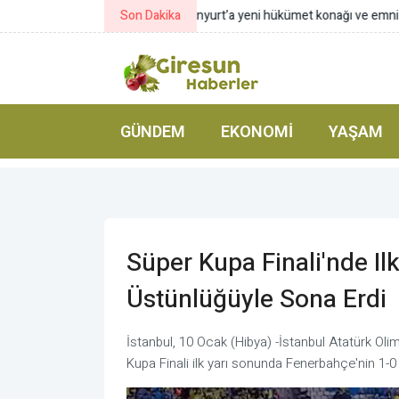
Son Dakika
Gürlek: Suç örgütlerinin finansal t
GÜNDEM
EKONOMI
YAŞAM
Süper Kupa Finali'nde Il
Üstünlüğüyle Sona Erdi
İstanbul, 10 Ocak (Hibya) -İstanbul Atatürk O
Kupa Finali ilk yarı sonunda Fenerbahçe'nin 1-0