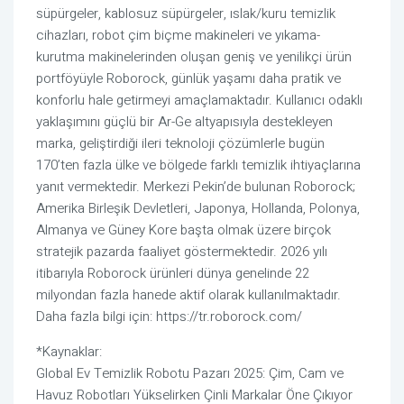
süpürgeler, kablosuz süpürgeler, ıslak/kuru temizlik
cihazları, robot çim biçme makineleri ve yıkama-
kurutma makinelerinden oluşan geniş ve yenilikçi ürün
portföyüyle Roborock, günlük yaşamı daha pratik ve
konforlu hale getirmeyi amaçlamaktadır. Kullanıcı odaklı
yaklaşımını güçlü bir Ar-Ge altyapısıyla destekleyen
marka, geliştirdiği ileri teknoloji çözümlerle bugün
170’ten fazla ülke ve bölgede farklı temizlik ihtiyaçlarına
yanıt vermektedir. Merkezi Pekin’de bulunan Roborock;
Amerika Birleşik Devletleri, Japonya, Hollanda, Polonya,
Almanya ve Güney Kore başta olmak üzere birçok
stratejik pazarda faaliyet göstermektedir. 2026 yılı
itibarıyla Roborock ürünleri dünya genelinde 22
milyondan fazla hanede aktif olarak kullanılmaktadır.
Daha fazla bilgi için: https://tr.roborock.com/
*Kaynaklar:
Global Ev Temizlik Robotu Pazarı 2025: Çim, Cam ve
Havuz Robotları Yükselirken Çinli Markalar Öne Çıkıyor