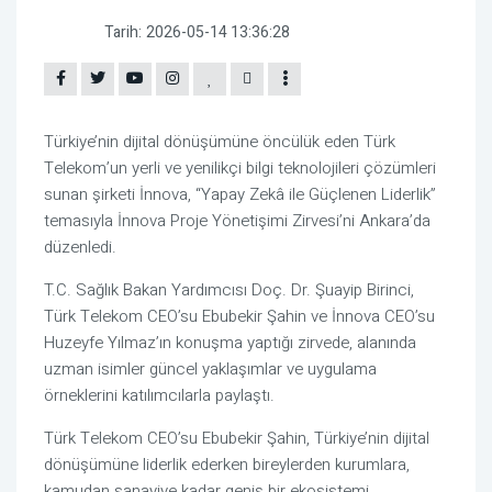
Tarih:
2026-05-14 13:36:28
Türkiye’nin dijital dönüşümüne öncülük eden Türk 
Telekom’un yerli ve yenilikçi bilgi teknolojileri çözümleri 
sunan şirketi İnnova, “Yapay Zekâ ile Güçlenen Liderlik” 
temasıyla İnnova Proje Yönetişimi Zirvesi’ni Ankara’da 
düzenledi.
T.C. Sağlık Bakan Yardımcısı Doç. Dr. Şuayip Birinci, 
Türk Telekom CEO’su Ebubekir Şahin ve İnnova CEO’su 
Huzeyfe Yılmaz’ın konuşma yaptığı zirvede, alanında 
uzman isimler güncel yaklaşımlar ve uygulama 
örneklerini katılımcılarla paylaştı.
Türk Telekom CEO’su Ebubekir Şahin, Türkiye’nin dijital 
dönüşümüne liderlik ederken bireylerden kurumlara, 
kamudan sanayiye kadar geniş bir ekosistemi 