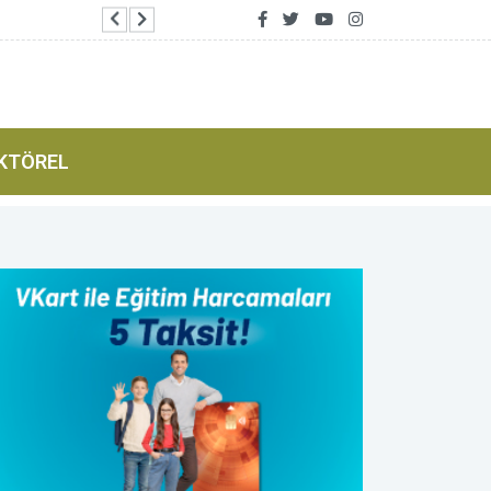
Uraloğlu: Kalkınma Yolu yeni bir ticaret ekseni 
KTÖREL