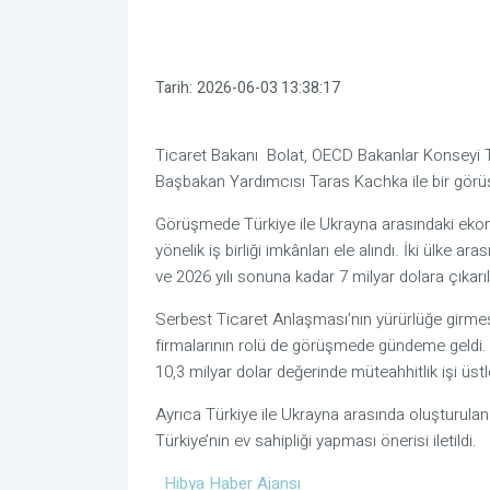
Tarih:
2026-06-03 13:38:17
Ticaret Bakanı
Bolat
, OECD Bakanlar Konseyi 
Başbakan Yardımcısı
Taras Kachka
ile bir gör
Görüşmede Türkiye ile Ukrayna arasındaki ekon
yönelik iş birliği imkânları ele alındı. İki ülke a
ve 2026 yılı sonuna kadar 7 milyar dolara çıkarıl
Serbest Ticaret Anlaşması’nın yürürlüğe girmes
firmalarının rolü de görüşmede gündeme geldi.
10,3 milyar dolar değerinde müteahhitlik işi üstlen
Ayrıca Türkiye ile Ukrayna arasında oluşturula
Türkiye’nin ev sahipliği yapması önerisi iletildi.
Hibya Haber Ajansı