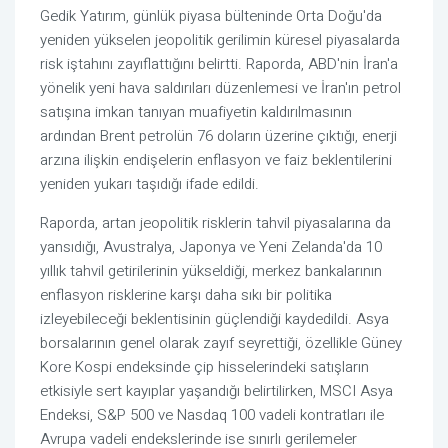
Gedik Yatırım, günlük piyasa bülteninde Orta Doğu'da
yeniden yükselen jeopolitik gerilimin küresel piyasalarda
risk iştahını zayıflattığını belirtti. Raporda, ABD'nin İran'a
yönelik yeni hava saldırıları düzenlemesi ve İran'ın petrol
satışına imkan tanıyan muafiyetin kaldırılmasının
ardından Brent petrolün 76 doların üzerine çıktığı, enerji
arzına ilişkin endişelerin enflasyon ve faiz beklentilerini
yeniden yukarı taşıdığı ifade edildi.
Raporda, artan jeopolitik risklerin tahvil piyasalarına da
yansıdığı, Avustralya, Japonya ve Yeni Zelanda'da 10
yıllık tahvil getirilerinin yükseldiği, merkez bankalarının
enflasyon risklerine karşı daha sıkı bir politika
izleyebileceği beklentisinin güçlendiği kaydedildi. Asya
borsalarının genel olarak zayıf seyrettiği, özellikle Güney
Kore Kospi endeksinde çip hisselerindeki satışların
etkisiyle sert kayıplar yaşandığı belirtilirken, MSCI Asya
Endeksi, S&P 500 ve Nasdaq 100 vadeli kontratları ile
Avrupa vadeli endekslerinde ise sınırlı gerilemeler