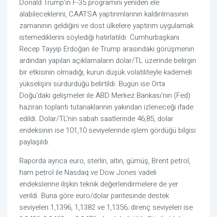
Donald Trump'ın F-35 programını yeniden ele
alabileceklerini, CAATSA yaptırımlarının kaldırılmasının
zamanının geldiğini ve dost ülkelere yaptırım uygulamak
istemediklerini söylediği hatırlatıldı. Cumhurbaşkanı
Recep Tayyip Erdoğan ile Trump arasındaki görüşmenin
ardından yapılan açıklamaların dolar/TL üzerinde belirgin
bir etkisinin olmadığı, kurun düşük volatiliteyle kademeli
yükselişini sürdürdüğü belirtildi. Bugün ise Orta
Doğu'daki gelişmeler ile ABD Merkez Bankası'nın (Fed)
haziran toplantı tutanaklarının yakından izleneceği ifade
edildi. Dolar/TL'nin sabah saatlerinde 46,85, dolar
endeksinin ise 101,10 seviyelerinde işlem gördüğü bilgisi
paylaşıldı.
Raporda ayrıca euro, sterlin, altın, gümüş, Brent petrol,
ham petrol ile Nasdaq ve Dow Jones vadeli
endekslerine ilişkin teknik değerlendirmelere de yer
verildi. Buna göre euro/dolar paritesinde destek
seviyeleri 1,1396, 1,1382 ve 1,1356; direnç seviyeleri ise