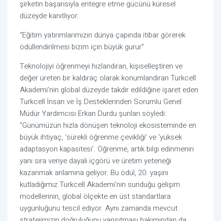
şirketin başarısıyla entegre etme gücünü küresel 
düzeyde kanıtlıyor.
“Eğitim yatırımlarımızın dünya çapında itibar görerek 
ödüllendirilmesi bizim için büyük gurur”
Teknolojiyi öğrenmeyi hızlandıran, kişiselleştiren ve 
değer üreten bir kaldıraç olarak konumlandıran Turkcell 
Akademi’nin global düzeyde takdir edildiğine işaret eden 
Turkcell İnsan ve İş Desteklerinden Sorumlu Genel 
Müdür Yardımcısı Erkan Durdu şunları söyledi: 
“Günümüzün hızla dönüşen teknoloji ekosisteminde en 
büyük ihtiyaç, ‘sürekli öğrenme çevikliği’ ve ‘yüksek 
adaptasyon kapasitesi’. Öğrenme, artık bilgi edinmenin 
yanı sıra veriye dayalı içgörü ve üretim yeteneği 
kazanmak anlamına geliyor. Bu ödül, 20. yaşını 
kutladığımız Turkcell Akademi’nin sunduğu gelişim 
modellerinin, global ölçekte en üst standartlara 
uygunluğunu tescil ediyor. Aynı zamanda mevcut 
stratejimizin doğruluğunu yansıtması bakımından da 