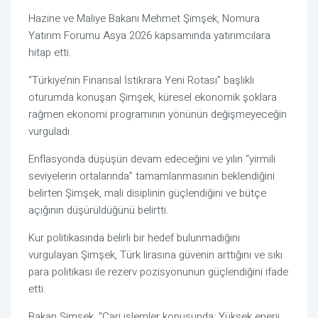
Hazine ve Maliye Bakanı Mehmet Şimşek, Nomura
Yatırım Forumu Asya 2026 kapsamında yatırımcılara
hitap etti.
“Türkiye’nin Finansal İstikrara Yeni Rotası” başlıklı
oturumda konuşan Şimşek, küresel ekonomik şoklara
rağmen ekonomi programının yönünün değişmeyeceğin
vurguladı.
Enflasyonda düşüşün devam edeceğini ve yılın “yirmili
seviyelerin ortalarında” tamamlanmasının beklendiğini
belirten Şimşek, mali disiplinin güçlendiğini ve bütçe
açığının düşürüldüğünü belirtti.
Kur politikasında belirli bir hedef bulunmadığını
vurgulayan Şimşek, Türk lirasına güvenin arttığını ve sıkı
para politikası ile rezerv pozisyonunun güçlendiğini ifade
etti.
Bakan Şimşek, "
Cari işlemler konusunda: Yüksek enerji