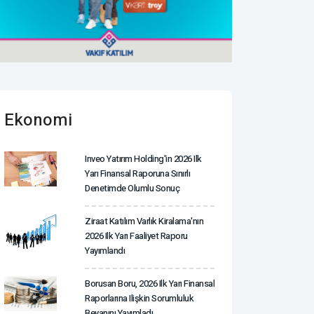
Ekonomi
Inveo Yatırım Holding'in 2026 Ilk
Yarı Finansal Raporuna Sınırlı
Denetimde Olumlu Sonuç
Ziraat Katılım Varlık Kiralama'nın
2026 Ilk Yarı Faaliyet Raporu
Yayımlandı
Borusan Boru, 2026 Ilk Yarı Finansal
Raporlarına Ilişkin Sorumluluk
Beyanını Yayımladı