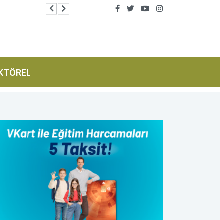
Düzce Belediye Meclisi Ağustos ayı toplantıları
KTÖREL