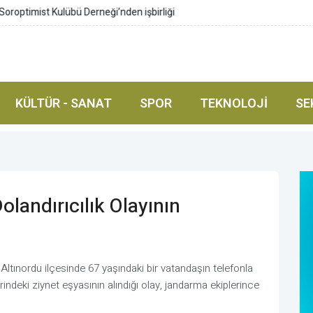
imist Kulübü Derneği’nden işbirliği
KÜLTÜR - SANAT
SPOR
TEKNOLOJI
SE
olandırıcılık Olayının
Altınordu ilçesinde 67 yaşındaki bir vatandaşın telefonla
erindeki ziynet eşyasının alındığı olay, jandarma ekiplerince