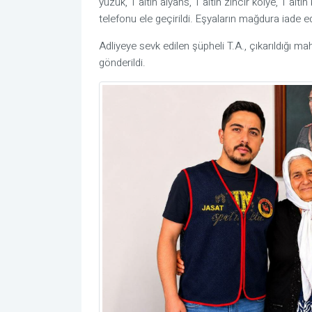
yüzük, 1 altın alyans, 1 altın zincir kolye, 1 altı
telefonu ele geçirildi. Eşyaların mağdura iade edild
Adliyeye sevk edilen şüpheli T.A., çıkarıldığı
gönderildi.