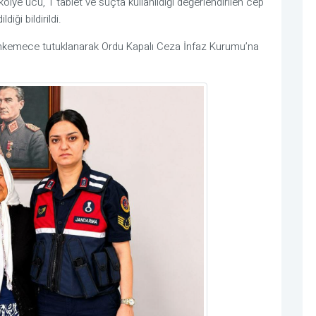
n kolye ucu, 1 tablet ve suçta kullanıldığı değerlendirilen cep
iği bildirildi.
 mahkemece tutuklanarak Ordu Kapalı Ceza İnfaz Kurumu’na