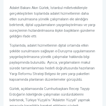
Adalet Bakanı Akın Gürlek, İstanbul milletvekilleriyle
gerçekleştirilen toplantıda adalet hizmetlerinin daha
etkin sunulmasına yönelik çalışmaların ele alındığını
belirterek, dijital uygulamaların yaygınlaştırılması ve yargı
süreçlerinin hızlandırılmasına ilişkin başlıkların gündeme
geldiğini ifade etti.
Toplantıda, adalet hizmetlerinin dijital ortamda etkin
şekilde sunulmasını sağlayan e-Duruşma uygulamasının
yaygınlaştırılmasına yönelik çalışmalar hakkında bilgi
paylaşımında bulunuldu. Ayrıca, yargılamaların makul
sürede tamamlanması hedefi doğrultusunda hazırlanan
Yargı Reformu Strateji Belgesi ile yeni yargı paketleri
kapsamında planlanan düzenlemeler görüşüldü.
Gürlek, açıklamasında Cumhurbaşkanı Recep Tayyip
Erdoğan’ın liderliğinde çalışmaları sürdürdüklerini
belirterek, Türkiye Yüzyılı’nı “Adaletin Yüzyılı” yapmak
amacıyla kararlılıkla hareket ettiklerini söyledi.